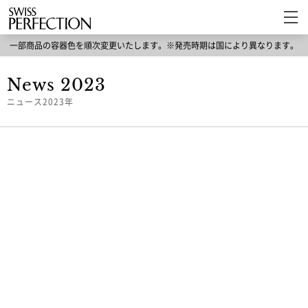
一部商品の容器色を順次変更いたします。※発売時期は国により異なります。
News 2023
ニュース2023年
Archive
年度選択
2026年
2025年
2024年
2023年
2022年
2021年
News 2023年
メディア掲載「ILACY（働く大人の女性医療メディ
ア）」
2023.12.26